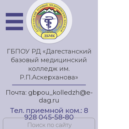
ГБПОУ РД «Дагестанский
базовый медицинский
колледж им.
Р.П.Аскерханова»
Почта: gbpou_kolledzh@e-
dag.ru
Тел. приемной ком.: 8
928 045-58-80