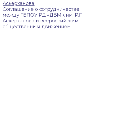
Аскерханова
Соглашение о сотрудничестве
между ГБПОУ РД «ДБМК им. Р.П.
Аскерханова и всероссийским
общественным движением
«Волонтеры Победы»
© 2026 | ГБПОУ РД
«Дагестанский базовый
медицинский колледж им.
Р.П.Аскерханова»
Телефон: Тел. приемной ком.: 8
928 045-58-80