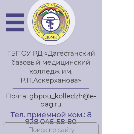
ГБПОУ РД «Дагестанский
базовый медицинский
колледж им.
Р.П.Аскерханова»
Почта: gbpou_kolledzh@e-
dag.ru
Тел. приемной ком.: 8
928 045-58-80