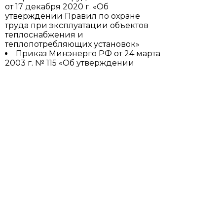
от 17 декабря 2020 г. «Об
утверждении Правил по охране
труда при эксплуатации объектов
теплоснабжения и
теплопотребляющих установок»
Приказ Минэнерго РФ от 24 марта
2003 г. № 115 «Об утверждении
Правил технической эксплуатации
тепловых энергоустановок»
Приказ Минтруда России от 29
октября 2020 г. N 758н «Об
утверждении Правил по охране
труда в жилищно-коммунальном
хозяйстве»
Приказ Минтруда России от 16
ноября 2020 г. N 782н «Об
утверждении Правил по охране
труда при работе на высоте»
Приказ Минтруда России от 27
ноября 2020 г. N 833н «Об
утверждении Правил по охране
труда при размещении, монтаже,
техническом обслуживании и