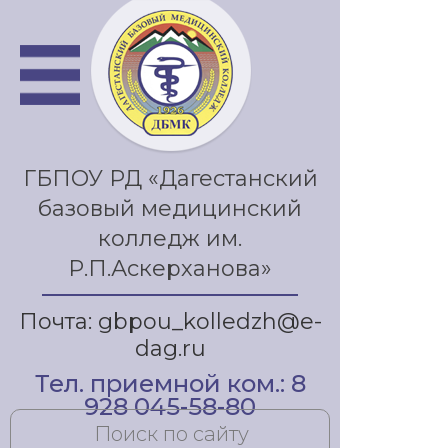
ГБПОУ РД «Дагестанский
базовый медицинский
колледж им.
Р.П.Аскерханова»
Почта: gbpou_kolledzh@e-
dag.ru
Тел. приемной ком.: 8
928 045-58-80