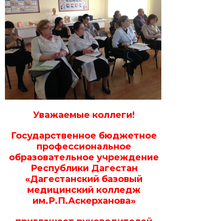
Уважаемые коллеги!
Государственное бюджетное
профессиональное
образовательное учреждение
Республики Дагестан
«Дагестанский базовый
медицинский колледж
им.Р.П.Аскерханова»