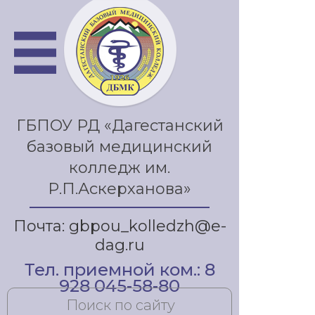
ГБПОУ РД «Дагестанский
базовый медицинский
колледж им.
Р.П.Аскерханова»
Почта: gbpou_kolledzh@e-
dag.ru
Тел. приемной ком.: 8
928 045-58-80