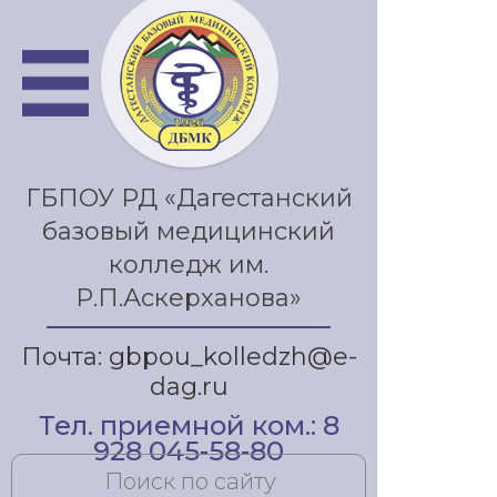
ГБПОУ РД «Дагестанский
базовый медицинский
колледж им.
Р.П.Аскерханова»
Почта: gbpou_kolledzh@e-
dag.ru
Тел. приемной ком.: 8
928 045-58-80