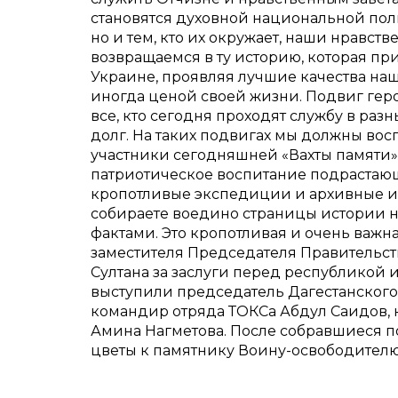
становятся духовной национальной полит
но и тем, кто их окружает, наши нравст
возвращаемся в ту историю, которая пр
Украине, проявляя лучшие качества наш
иногда ценой своей жизни. Подвиг гер
все, кто сегодня проходят службу в р
долг. На таких подвигах мы должны вос
участники сегодняшней «Вахты памяти»,
патриотическое воспитание подрастаю
кропотливые экспедиции и архивные из
собираете воедино страницы истории 
фактами. Это кропотливая и очень важн
заместителя Председателя Правительст
Султана за заслуги перед республикой 
выступили председатель Дагестанского
командир отряда ТОКСа Абдул Саидов, 
Амина Нагметова. После собравшиеся 
цветы к памятнику Воину-освободител