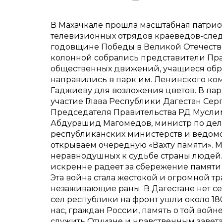
В Махачкале прошла масштабная патриоти
телевизионных отрядов краеведов-след
годовщине Победы в Великой Отечестве
колонной собрались представители Пр
общественных движений, учащиеся обр
направились в парк им. Ленинского ком
Гаджиеву для возложения цветов. В па
участие Глава Республики Дагестан Сер
Председателя Правительства РД Муслим
Абдурашид Магомедов, министр по дел
республиканских министерств и ведомст
открываем очередную «Вахту памяти». 
неравнодушных к судьбе страны людей. 
искренне радеет за сбережение памяти
Эта война стала жестокой и огромной 
незаживающие раны. В Дагестане нет сем
сел республики на фронт ушли около 18
нас, граждан России, память о той войне
служить Отчизне и нравственным завет