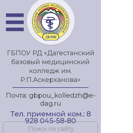
ГБПОУ РД «Дагестанский
базовый медицинский
колледж им.
Р.П.Аскерханова»
Почта: gbpou_kolledzh@e-
dag.ru
Тел. приемной ком.: 8
928 045-58-80