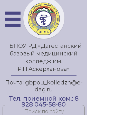
ГБПОУ РД «Дагестанский
базовый медицинский
колледж им.
Р.П.Аскерханова»
Почта: gbpou_kolledzh@e-
dag.ru
Тел. приемной ком.: 8
928 045-58-80