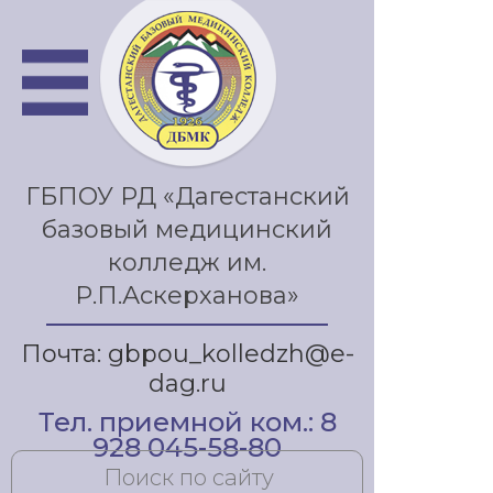
ГБПОУ РД «Дагестанский
базовый медицинский
колледж им.
Р.П.Аскерханова»
Почта: gbpou_kolledzh@e-
dag.ru
Тел. приемной ком.: 8
928 045-58-80