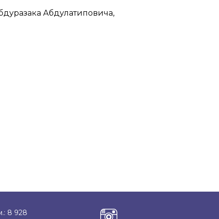
бдуразака Абдулатиповича,
.: 8 928