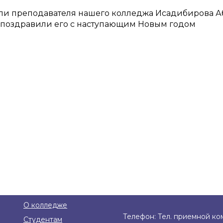
тили преподавателя нашего колледжа Исадибирова А
 поздравили его с наступающим Новым годом
О колледже
Телефон: Тел. приемной ком
Студентам