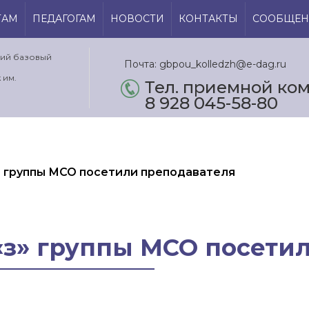
ТАМ
ПЕДАГОГАМ
НОВОСТИ
КОНТАКТЫ
СООБЩЕН
кий базовый
Почта: gbpou_kolledzh@e-dag.ru
 им.
Тел. приемной ком.
8 928 045-58-80
з» группы МСО посетили преподавателя
 «з» группы МСО посети