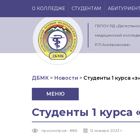
О КОЛЛЕДЖЕ
СТУДЕНТАМ
АБИТУРИЕН
ГБПОУ РД «Дагестанс
медицинский колледж
Р.П.Аскерханова»
ДБМК
>
Новости
>
Студенты 1 курса «
МЕНЮ
Студенты 1 курса
просмотров - 886
12 января 2023 г.