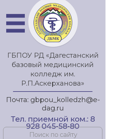
ГБПОУ РД «Дагестанский
базовый медицинский
колледж им.
Р.П.Аскерханова»
Почта: gbpou_kolledzh@e-
dag.ru
Тел. приемной ком.: 8
928 045-58-80