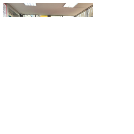
© 2026 | ГБПОУ РД
«Дагестанский базовый
медицинский колледж им.
Р.П.Аскерханова»