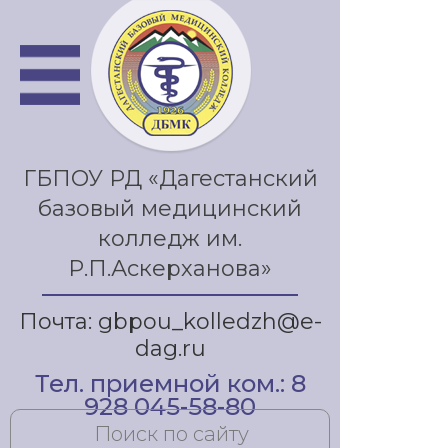
ГБПОУ РД «Дагестанский
базовый медицинский
колледж им.
Р.П.Аскерханова»
Почта: gbpou_kolledzh@e-
dag.ru
Тел. приемной ком.: 8
928 045-58-80