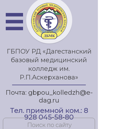
ГБПОУ РД «Дагестанский
базовый медицинский
колледж им.
Р.П.Аскерханова»
Почта: gbpou_kolledzh@e-
dag.ru
Тел. приемной ком.: 8
928 045-58-80