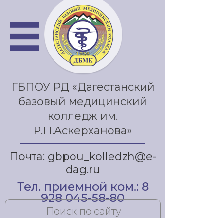
ГБПОУ РД «Дагестанский
базовый медицинский
колледж им.
Р.П.Аскерханова»
Почта: gbpou_kolledzh@e-
dag.ru
Тел. приемной ком.: 8
928 045-58-80