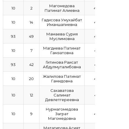
Магомедова
10
2
4,89
Патимат Алиевна
Гадисова Умухайбат
10
14
4,79
Иманшапиевна
Мамаева Сурия
93
49
4,76
Муслимовна
Магдиева Патимат
10
7
4,75
Гамзатовна
Гитинова Раисат
93
42
4,74
Абдулмуталибовна
Жалилова Патимат
10
20
4,63
Гамидовна
Сахаватова
10
12
Салимат
4,55
Девлетгереевна
Нурмагомедова
10
9
Заграт
4,53
Магомедовна
Матагирова Асият