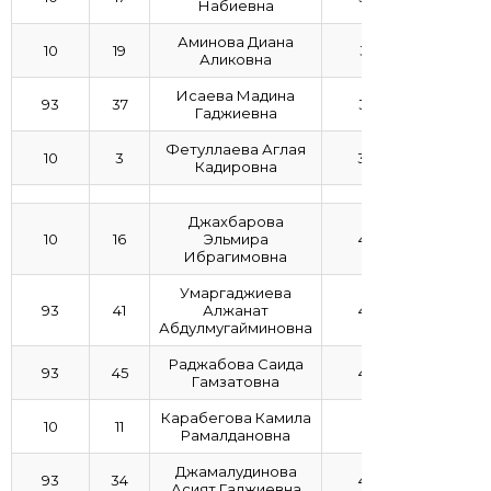
Набиевна
Аминова Диана
10
19
3,47
Аликовна
Исаева Мадина
93
37
3,44
Гаджиевна
Фетуллаева Аглая
10
3
3,08
Кадировна
Джахбарова
10
16
Эльмира
4,85
Ибрагимовна
Умаргаджиева
93
41
Алжанат
4,56
Абдулмугайминовна
Раджабова Саида
93
45
4,56
Гамзатовна
Карабегова Камила
10
11
4,5
Рамалдановна
Джамалудинова
93
34
4,45
Асият Гаджиевна