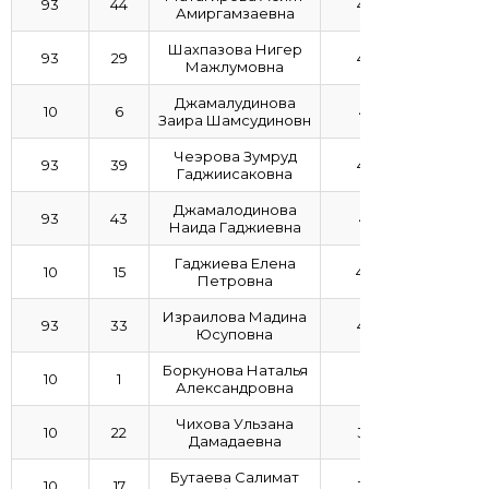
93
44
4,35
Амиргамзаевна
Шахпазова Нигер
93
29
4,35
Мажлумовна
Джамалудинова
10
6
4,31
Заира Шамсудиновн
Чеэрова Зумруд
93
39
4,28
Гаджиисаковна
Джамалодинова
93
43
4,15
Наида Гаджиевна
Гаджиева Елена
10
15
4,09
Петровна
Израилова Мадина
93
33
4,05
Юсуповна
Боркунова Наталья
10
1
4
Александровна
Чихова Ульзана
10
22
3,82
Дамадаевна
Бутаева Салимат
10
17
3,73