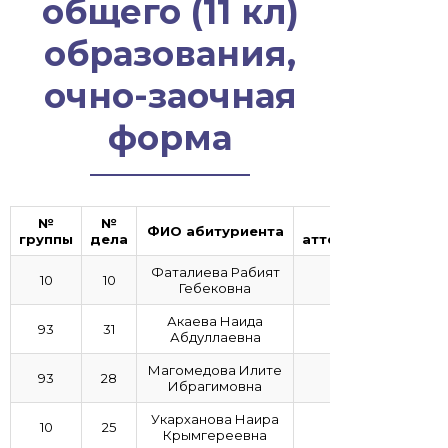
общего (11 кл)
образования,
очно-заочная
форма
№
№
с/б
ФИО абитуриента
группы
дела
аттестата
Фаталиева Рабият
10
10
5
Гебековна
Акаева Наида
93
31
5
Абдуллаевна
Магомедова Илите
93
28
5
Ибрагимовна
Укарханова Наира
10
25
4,9
Крымгереевна