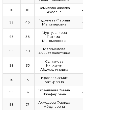
Камилова Фиалка
10
18
4,06
Ахаевна
Гаджиева Фарида
93
46
4,76
Магомедовна
Муртузалиева
93
36
Патимат
4,5
Магомедовна
Магомедова
93
38
4,15
Аминат Халитовна
Султанова
93
35
Кичханум
4,1
Абдуселимовна
Ираева Сапият
10
5
3,7
Батыровна
Эфендиева Эмина
93
32
4,63
Джеферовна
Ахмедова Фарида
93
27
4,5
Абдулаевна