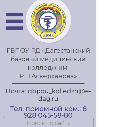
ГБПОУ РД «Дагестанский
базовый медицинский
колледж им.
Р.П.Аскерханова»
Почта: gbpou_kolledzh@e-
dag.ru
Тел. приемной ком.: 8
928 045-58-80