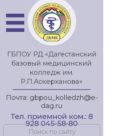
ГБПОУ РД «Дагестанский
базовый медицинский
колледж им.
Р.П.Аскерханова»
Почта: gbpou_kolledzh@e-
dag.ru
Тел. приемной ком.: 8
928 045-58-80