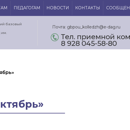
ТАМ
ПЕДАГОГАМ
НОВОСТИ
КОНТАКТЫ
СООБЩЕН
кий базовый
Почта: gbpou_kolledzh@e-dag.ru
 им.
Тел. приемной ком.
8 928 045-58-80
ябрь»
ктябрь»