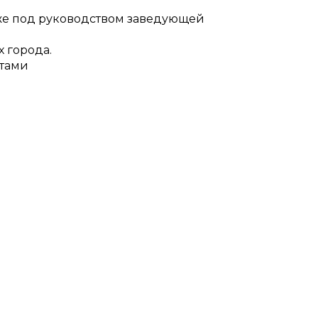
же под руководством заведующей
х города.
нтами