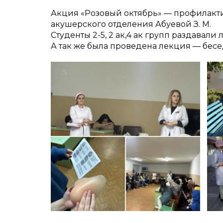
Акция «Розовый октябрь» — профилакт
акушерского отделения Абуевой З. М.
Студенты 2-5, 2 ак,4 ак групп раздавал
А так же была проведена лекция — бе