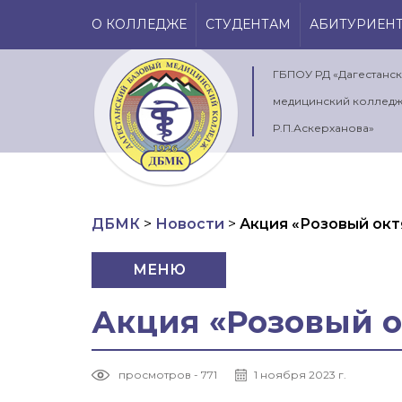
О КОЛЛЕДЖЕ
СТУДЕНТАМ
АБИТУРИЕН
ГБПОУ РД «Дагестанс
медицинский колледж
Р.П.Аскерханова»
ДБМК
>
Новости
>
Акция «Розовый окт
МЕНЮ
Акция «Розовый о
просмотров - 771
1 ноября 2023 г.