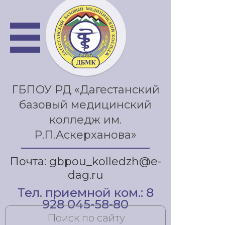
ГБПОУ РД «Дагестанский
базовый медицинский
колледж им.
Р.П.Аскерханова»
Почта: gbpou_kolledzh@e-
dag.ru
Тел. приемной ком.: 8
928 045-58-80