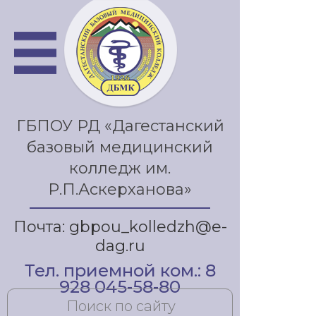
ГБПОУ РД «Дагестанский
базовый медицинский
колледж им.
Р.П.Аскерханова»
Почта: gbpou_kolledzh@e-
dag.ru
Тел. приемной ком.: 8
928 045-58-80