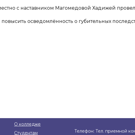
овместно с наставником Магомедовой Хадижей провели
ы повысить осведомлённость о губительных последс
О колледже
Телефон: Тел. приемной ком
Студентам