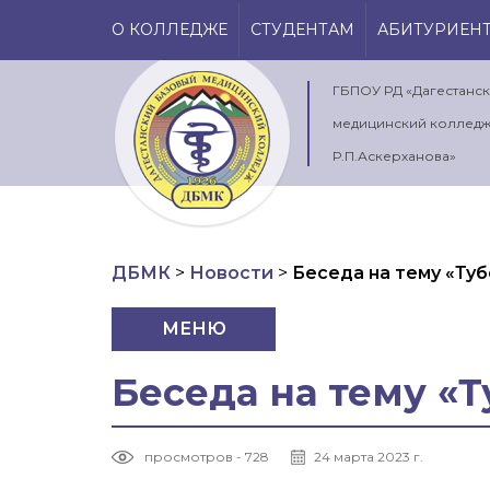
О КОЛЛЕДЖЕ
СТУДЕНТАМ
АБИТУРИЕН
ГБПОУ РД «Дагестанс
медицинский колледж
Р.П.Аскерханова»
ДБМК
>
Новости
>
Беседа на тему «Ту
МЕНЮ
Беседа на тему «
просмотров - 728
24 марта 2023 г.