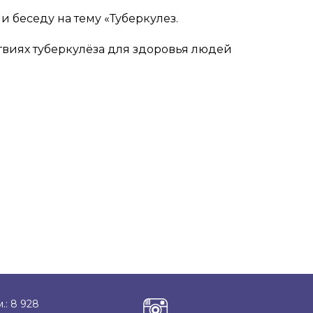
 беседу на тему «Туберкулез.
твиях туберкулёза для здоровья людей
.: 8 928