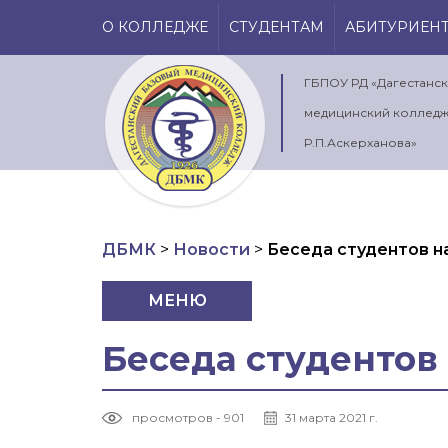
О КОЛЛЕДЖЕ
СТУДЕНТАМ
АБИТУРИЕН
ГБПОУ РД «Дагестанс
медицинский колледж
Р.П.Аскерханова»
ДБМК
>
Новости
>
Беседа студентов на
МЕНЮ
Беседа студентов 
просмотров - 901
31 марта 2021 г.