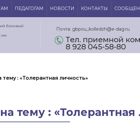
ТАМ
ПЕДАГОГАМ
НОВОСТИ
КОНТАКТЫ
СООБЩЕН
кий базовый
Почта: gbpou_kolledzh@e-dag.ru
 им.
Тел. приемной ком.
8 928 045-58-80
 тему : «Толерантная личность»
на тему : «Толерантная