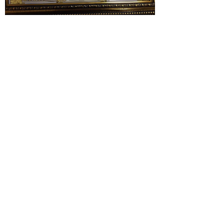
© 2026 | ГБПОУ РД
«Дагестанский базовый
медицинский колледж им.
Р.П.Аскерханова»
Телефон: Тел. приемной ком.: 8
928 045-58-80
Почта: gbpou_kolledzh@e-dag.ru
Адрес: г. Махачкала , пр-т Имама