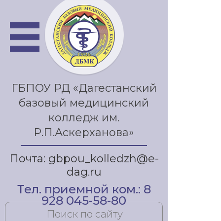
ГБПОУ РД «Дагестанский
базовый медицинский
колледж им.
Р.П.Аскерханова»
Почта: gbpou_kolledzh@e-
dag.ru
Тел. приемной ком.: 8
928 045-58-80