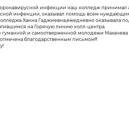
оронавирусной инфекции наш колледж принимал а
сной инфекции, оказывал помощь всем нуждающимс
колледжа Ханна Гаджиевна,ежедневно оказывала п
ратившимся на Горячую линию колл-центра.
е гуманной и самоотверженной молодежи Махачева 
 отмечена благодарственным письмом!!!
у!