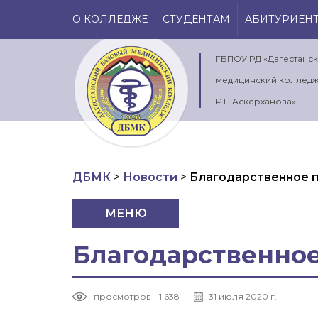
О КОЛЛЕДЖЕ
СТУДЕНТАМ
АБИТУРИЕН
ГБПОУ РД «Дагестанс
медицинский колледж
Р.П.Аскерханова»
ДБМК
>
Новости
>
Благодарственное 
МЕНЮ
Благодарственно
просмотров - 1 638
31 июля 2020 г.