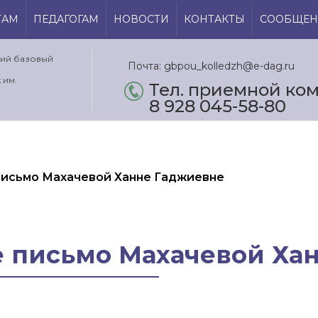
ТАМ
ПЕДАГОГАМ
НОВОСТИ
КОНТАКТЫ
СООБЩЕН
кий базовый
Почта: gbpou_kolledzh@e-dag.ru
 им.
Тел. приемной ком.
8 928 045-58-80
письмо Махачевой Ханне Гаджиевне
е письмо Махачевой Ха