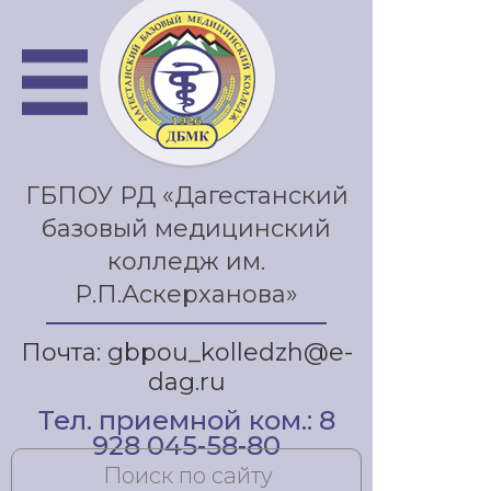
ГБПОУ РД «Дагестанский
базовый медицинский
колледж им.
Р.П.Аскерханова»
Почта: gbpou_kolledzh@e-
dag.ru
Тел. приемной ком.: 8
928 045-58-80