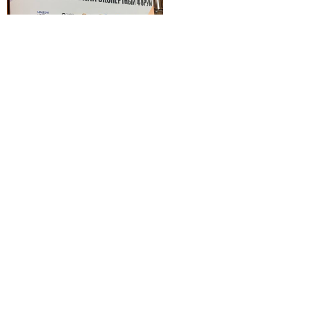
© 2026 | ГБПОУ РД
«Дагестанский базовый
медицинский колледж им.
Р.П.Аскерханова»
Телефон: Тел. приемной ком.: 8