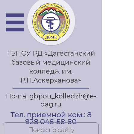
ГБПОУ РД «Дагестанский
базовый медицинский
колледж им.
Р.П.Аскерханова»
Почта: gbpou_kolledzh@e-
dag.ru
Тел. приемной ком.: 8
928 045-58-80