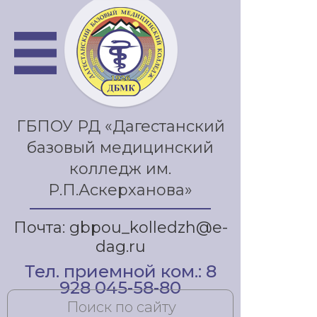
ГБПОУ РД «Дагестанский
базовый медицинский
колледж им.
Р.П.Аскерханова»
Почта: gbpou_kolledzh@e-
dag.ru
Тел. приемной ком.: 8
928 045-58-80