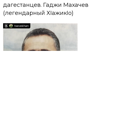
дагестанцев. Гаджи Махачев
(леген­дарный ХIажикIо)