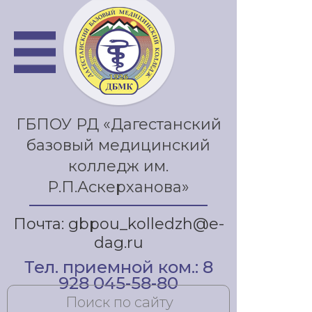
ГБПОУ РД «Дагестанский
базовый медицинский
колледж им.
Р.П.Аскерханова»
Почта: gbpou_kolledzh@e-
dag.ru
Тел. приемной ком.: 8
928 045-58-80