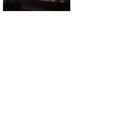
© 2026 | ГБПОУ РД
«Дагестанский базовый
медицинский колледж им.
Р.П.Аскерханова»
Телефон: Тел. приемной ком.: 8
928 045-58-80
Почта: gbpou_kolledzh@e-dag.ru
Адрес: г. Махачкала , пр-т
Имама Шамиля, 56