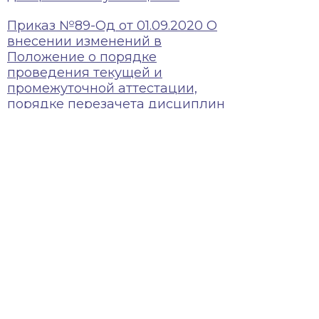
Приказ №89-Од от 01.09.2020 О
внесении изменений в
Положение о порядке
проведения текущей и
промежуточной аттестации,
порядке перезачета дисциплин
обучающихся
О внесении изменений в
Положение о проведении
текущей и промежуточной
аттестации, порядке перезачета
дисциплин обучающихся ГБПОУ
РД «ДБМК»
Положение о порядке и
основании перевода,
отчисления, восстановления
обучающихся ГБПОУ РД «ДБМК»