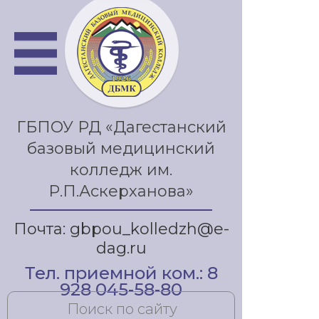
ГБПОУ РД «Дагестанский
базовый медицинский
колледж им.
Р.П.Аскерханова»
Почта: gbpou_kolledzh@e-
dag.ru
Тел. приемной ком.: 8
928 045-58-80