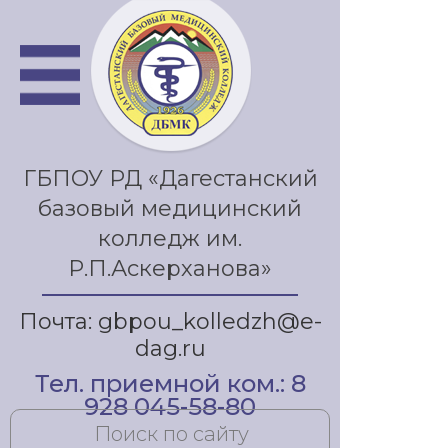
ГБПОУ РД «Дагестанский
базовый медицинский
колледж им.
Р.П.Аскерханова»
Почта: gbpou_kolledzh@e-
dag.ru
Тел. приемной ком.: 8
928 045-58-80