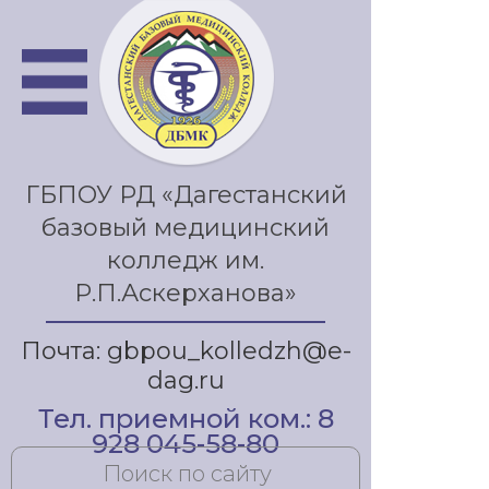
ГБПОУ РД «Дагестанский
базовый медицинский
колледж им.
Р.П.Аскерханова»
Почта: gbpou_kolledzh@e-
dag.ru
Тел. приемной ком.: 8
928 045-58-80