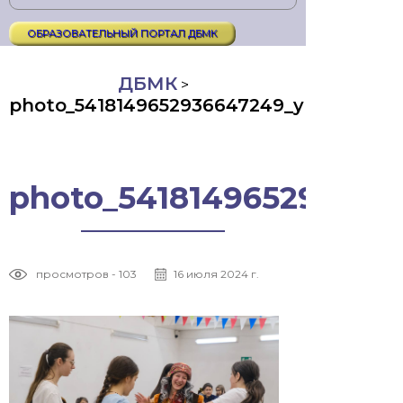
ОБРАЗОВАТЕЛЬНЫЙ ПОРТАЛ ДБМК
ДБМК
>
photo_5418149652936647249_y
photo_541814965293664
просмотров - 103
16 июля 2024 г.