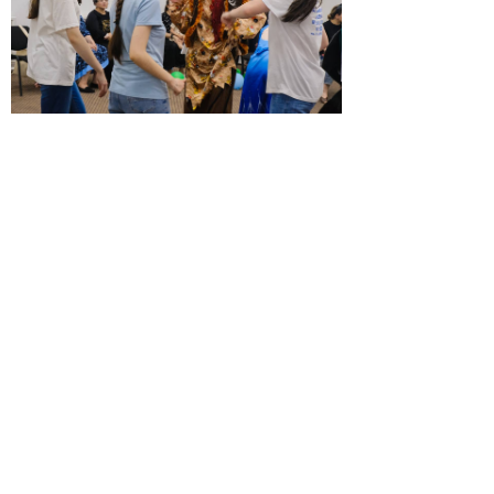
© 2026 | ГБПОУ РД
«Дагестанский базовый
медицинский колледж им.
Р.П.Аскерханова»
Телефон: Тел. приемной ком.: 8