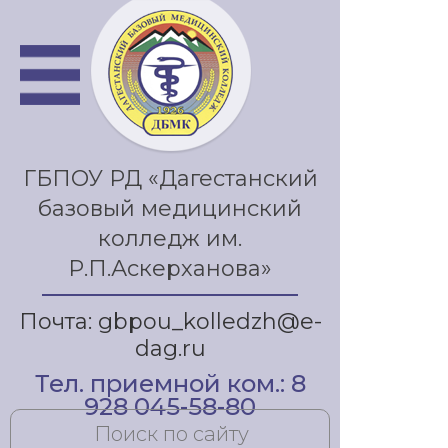
ГБПОУ РД «Дагестанский
базовый медицинский
колледж им.
Р.П.Аскерханова»
Почта: gbpou_kolledzh@e-
dag.ru
Тел. приемной ком.: 8
928 045-58-80