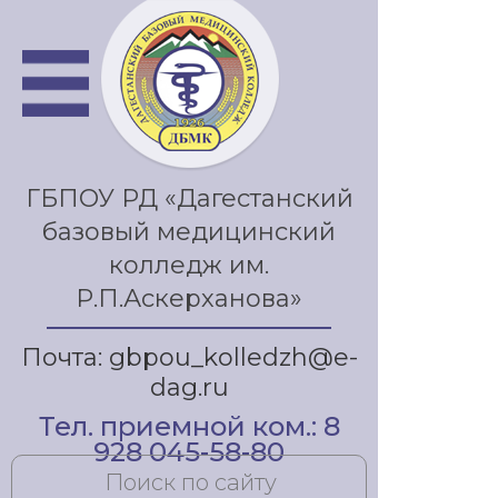
ГБПОУ РД «Дагестанский
базовый медицинский
колледж им.
Р.П.Аскерханова»
Почта: gbpou_kolledzh@e-
dag.ru
Тел. приемной ком.: 8
928 045-58-80