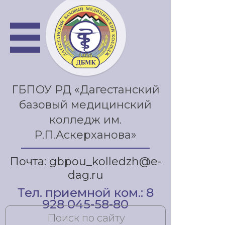
ГБПОУ РД «Дагестанский
базовый медицинский
колледж им.
Р.П.Аскерханова»
Почта: gbpou_kolledzh@e-
dag.ru
Тел. приемной ком.: 8
928 045-58-80