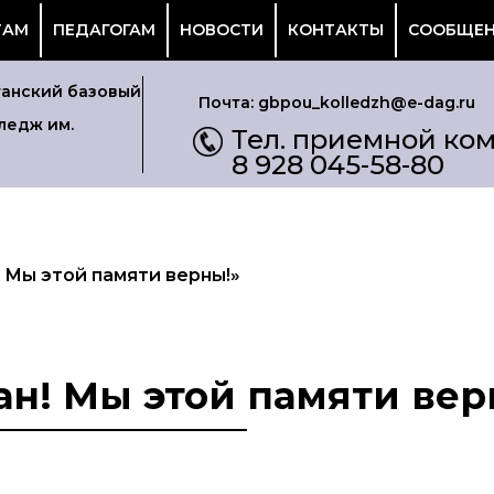
ТАМ
ПЕДАГОГАМ
НОВОСТИ
КОНТАКТЫ
СООБЩЕН
танский базовый
Почта: gbpou_kolledzh@e-dag.ru
ледж им.
Тел. приемной ком.
8 928 045-58-80
 Мы этой памяти верны!»
н! Мы этой памяти вер