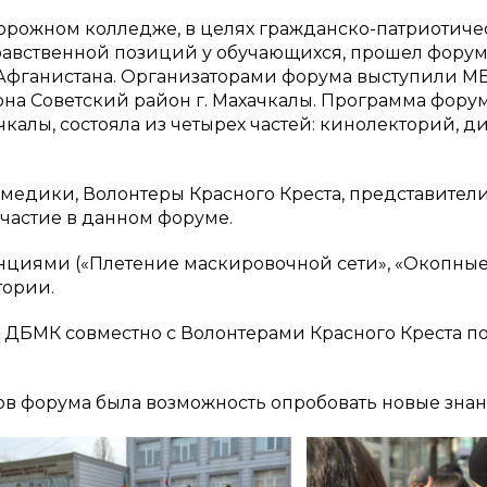
дорожном колледже, в целях гражданско-патриотич
вственной позиций у обучающихся, прошел форум «
Афганистана. Организаторами форума выступили М
 Советский район г. Махачкалы. Программа форума
алы, состояла из четырех частей: кинолекторий, ди
ы-медики, Волонтеры Красного Креста, представите
частие в данном форуме.
нциями («Плетение маскировочной сети», «Окопные
тории.
БМК совместно с Волонтерами Красного Креста по
ов форума была возможность опробовать новые зна