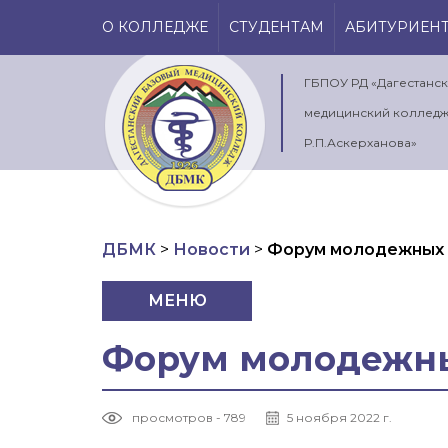
О КОЛЛЕДЖЕ
СТУДЕНТАМ
АБИТУРИЕН
ГБПОУ РД «Дагестанс
медицинский колледж
Р.П.Аскерханова»
ДБМК
>
Новости
>
Форум молодежных
МЕНЮ
Форум молодежны
просмотров - 789
5 ноября 2022 г.