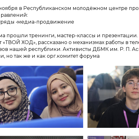
3 ноября в Республиканском молодёжном центре пр
правлений:
 отряды •медиа-продвижение
ма прошли тренинги, мастер-классы и презентации.
т «ТВОЙ ХОД», рассказано о механизмах работы в тел
зов нашей республики. Активисты ДБМК им. Р. П. Ас
и, но так же и как орг.комитет форума