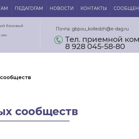
ТАМ
ПЕДАГОГАМ
НОВОСТИ
КОНТАКТЫ
СООБЩЕН
кий базовый
Почта: gbpou_kolledzh@e-dag.ru
 им.
Тел. приемной ком.
8 928 045-58-80
 сообществ
х сообществ