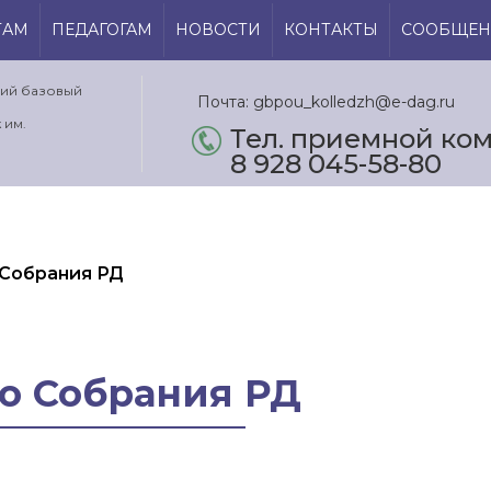
ТАМ
ПЕДАГОГАМ
НОВОСТИ
КОНТАКТЫ
СООБЩЕН
кий базовый
Почта: gbpou_kolledzh@e-dag.ru
 им.
Тел. приемной ком.
8 928 045-58-80
 Собрания РД
о Собрания РД