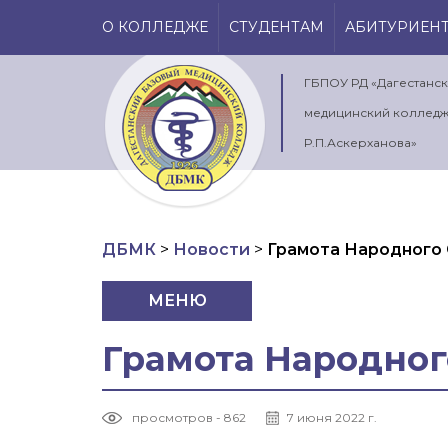
О КОЛЛЕДЖЕ
СТУДЕНТАМ
АБИТУРИЕН
ГБПОУ РД «Дагестанс
медицинский колледж
Р.П.Аскерханова»
ДБМК
>
Новости
>
Грамота Народного
МЕНЮ
Грамота Народног
просмотров - 862
7 июня 2022 г.