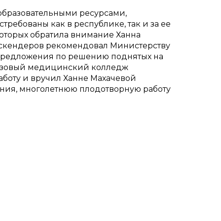
образовательными ресурсами,
требованы как в республике, так и за ее
оторых обратила внимание Ханна
Аскендеров рекомендовал Министерству
предложения по решению поднятых на
 базовый медицинский колледж
аботу и вручил Ханне Махачевой
ения, многолетнюю плодотворную работу