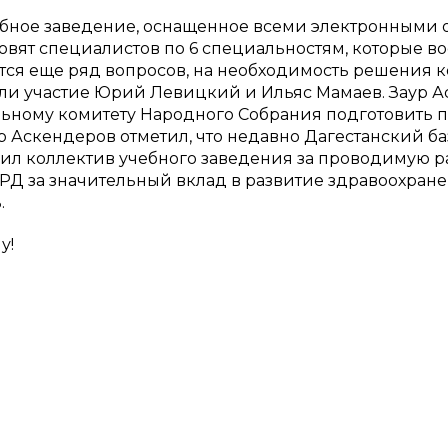
ебное заведение, оснащенное всеми электронными 
вят специалистов по 6 специальностям, которые вос
ся еще ряд вопросов, на необходимость решения к
яли участие Юрий Левицкий и Ильяс Мамаев. Заур 
ьному комитету Народного Собрания подготовить 
р Аскендеров отметил, что недавно Дагестанский
рил коллектив учебного заведения за проводимую р
РД за значительный вклад в развитие здравоохран
.
у!