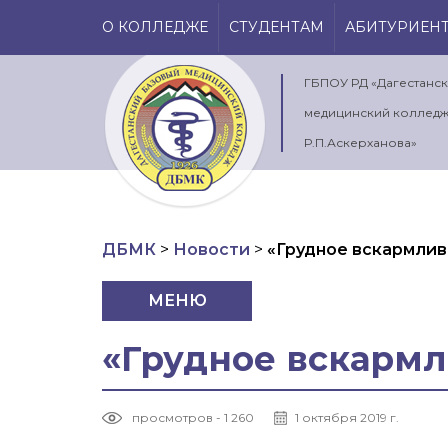
О КОЛЛЕДЖЕ
СТУДЕНТАМ
АБИТУРИЕН
ГБПОУ РД «Дагестанс
медицинский колледж
Р.П.Аскерханова»
ДБМК
>
Новости
>
«Грудное вскармлив
МЕНЮ
«Грудное вскармл
просмотров - 1 260
1 октября 2019 г.