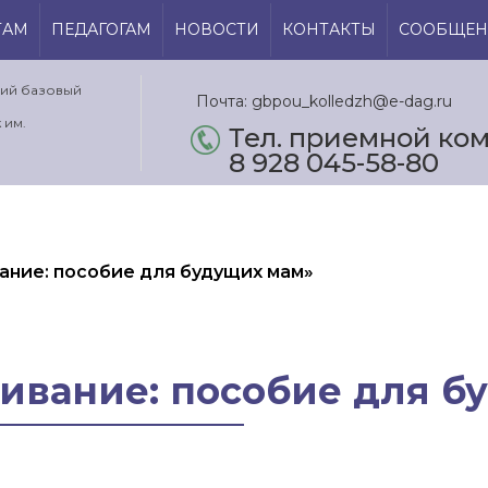
ТАМ
ПЕДАГОГАМ
НОВОСТИ
КОНТАКТЫ
СООБЩЕН
кий базовый
Почта: gbpou_kolledzh@e-dag.ru
 им.
Тел. приемной ком.
8 928 045-58-80
ание: пособие для будущих мам»
ивание: пособие для б