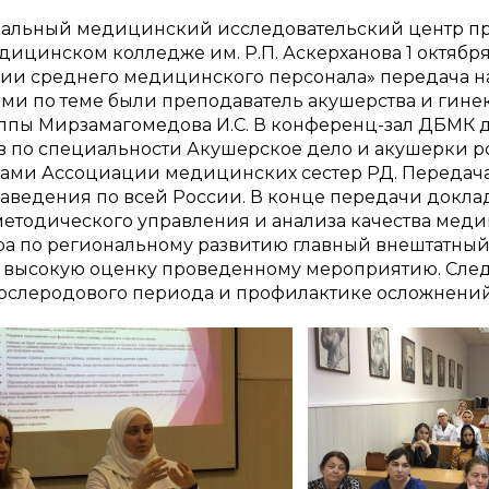
ональный медицинский исследовательский центр 
ицинском колледже им. Р.П. Аскерханова 1 октября 
ии среднего медицинского персонала» передача на
ми по теме были преподаватель акушерства и гине
уппы Мирзамагомедова И.С. В конференц-зал ДБМК 
в по специальности Акушерское дело и акушерки 
ами Ассоциации медицинских сестер РД. Передача
ведения по всей России. В конце передачи доклад
методического управления и анализа качества м
а по региональному развитию главный внештатный
 высокую оценку проведенному мероприятию. Сле
е послеродового периода и профилактике осложнени