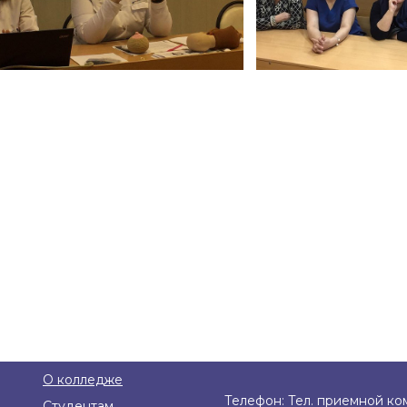
О колледже
Телефон: Тел. приемной ком
Студентам