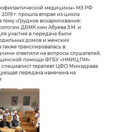
профилактической медицины» МЗ РФ
2019 г. прошла вторая из цикла
 тему «Грудное вскармливание:
кологии ДБМК кмн Абуева З.М. и
для участия в передаче были
родильных домов и женских
 также транслировалась в
чики ответили на вопросы слушателей.
едицинской помощи ФГБУ «НМИЦ ПМ»
 специалист терапевт ЦФО Минздрава
дующая передача намечена на
й