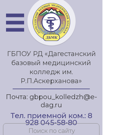
ГБПОУ РД «Дагестанский
базовый медицинский
колледж им.
Р.П.Аскерханова»
Почта: gbpou_kolledzh@e-
dag.ru
Тел. приемной ком.: 8
928 045-58-80