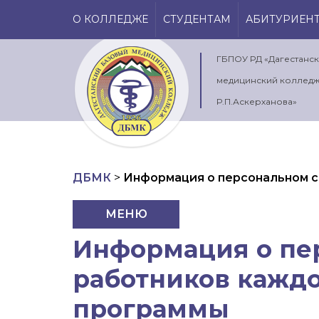
О КОЛЛЕДЖЕ
СТУДЕНТАМ
АБИТУРИЕН
ГБПОУ РД «Дагестанс
медицинский колледж
Р.П.Аскерханова»
ДБМК
>
Информация о персональном с
МЕНЮ
Информация о пер
работников кажд
программы