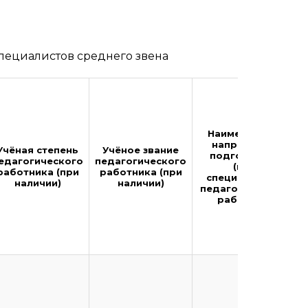
пециалистов среднего звена
Наименование
направления
Учёная степень
Учёное звание
подготовки и
едагогического
педагогического
(или)
работника (при
работника (при
специальности
наличии)
наличии)
педагогического
работника