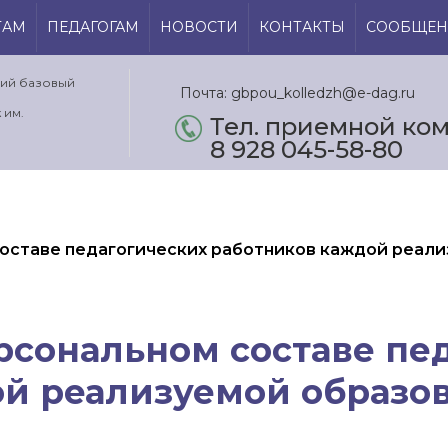
ТАМ
ПЕДАГОГАМ
НОВОСТИ
КОНТАКТЫ
СООБЩЕН
кий базовый
Почта: gbpou_kolledzh@e-dag.ru
 им.
Тел. приемной ком.
8 928 045-58-80
оставе педагогических работников каждой реал
сональном составе пе
ой реализуемой образо