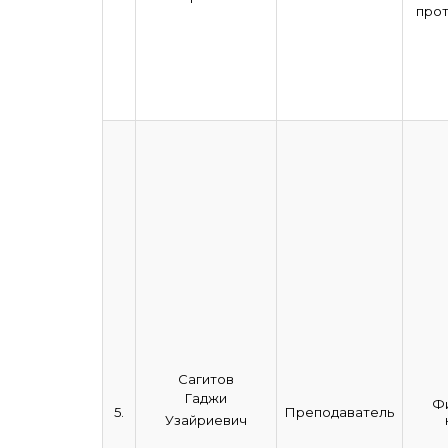
про
Сагитов
Гаджи
Ф
5.
Преподаватель
Узайриевич