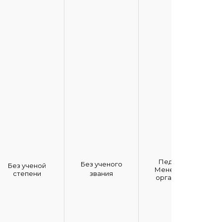
Педиатрия
Без ученого
Без ученой
Менеджмент
степени
звания
организации