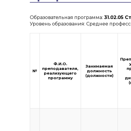
Образовательная программа:
31.02.05 
Уровень образования: Среднее профес
Пре
Ф.И.О.
Занимаемая
преподавателя,
п
№
должность
реализующего
(должности)
программу
ди