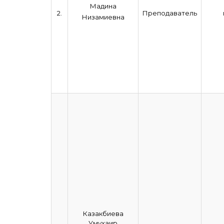
Мадина
2.
Преподаватель
Низамиевна
Казакбиева
Умухаир