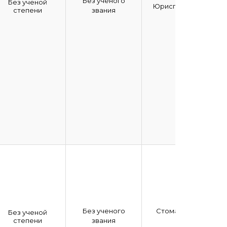
Без ученого
Без ученой
Юриспруденция
степени
звания
Без ученого
Стоматология
Без ученой
степени
звания