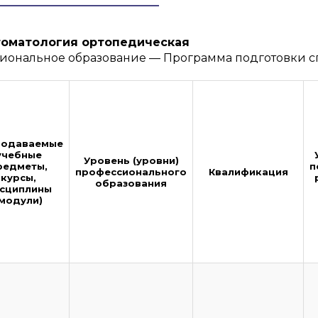
Стоматология ортопедическая
сиональное образование — Программа подготовки с
подаваемые
учебные
Уровень (уровни)
редметы,
п
профессионального
Квалификация
курсы,
образования
сциплины
(модули)