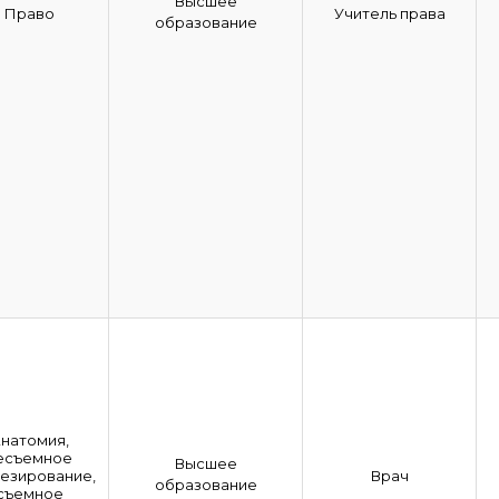
Высшее
Право
Учитель права
образование
натомия,
есъемное
Высшее
езирование,
Врач
образование
съемное