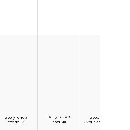
Без ученого
Без ученой
Безопасность
степени
звания
жизнедеятельности