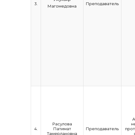
3.
Преподаватель
Магомедовна
А
Расулова
н
4.
Патимат
Преподаватель
прот
Тамерлановна