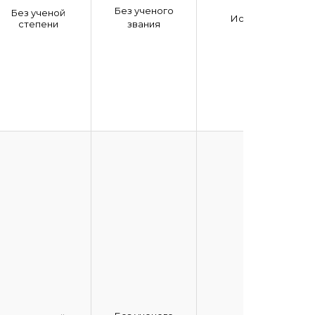
Без ученого
Без ученой
История
степени
звания