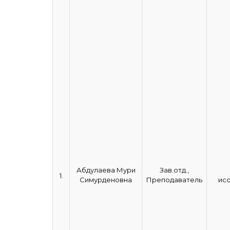
Абдулаева Мури
Зав.отд.,
1.
Симурденовна
Преподаватель
ис