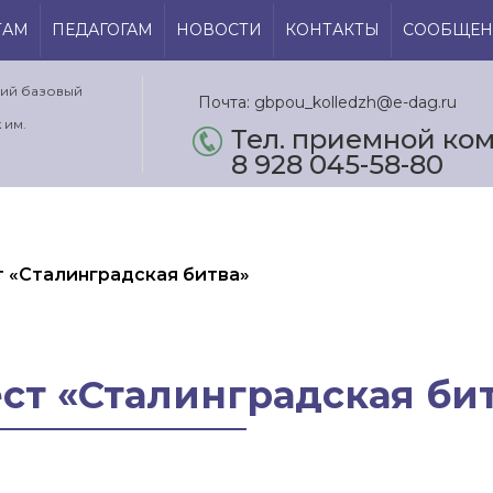
ТАМ
ПЕДАГОГАМ
НОВОСТИ
КОНТАКТЫ
СООБЩЕН
кий базовый
Почта: gbpou_kolledzh@e-dag.ru
 им.
Тел. приемной ком.
8 928 045-58-80
 «Сталинградская битва»
ст «Сталинградская би