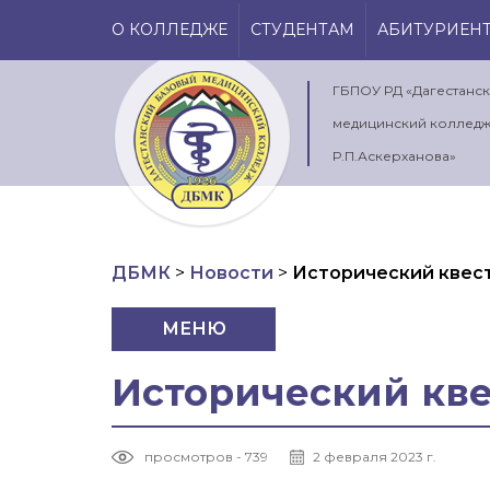
О КОЛЛЕДЖЕ
СТУДЕНТАМ
АБИТУРИЕН
ГБПОУ РД «Дагестанс
медицинский колледж
Р.П.Аскерханова»
ДБМК
>
Новости
>
Исторический квест
МЕНЮ
Исторический кве
просмотров - 739
2 февраля 2023 г.