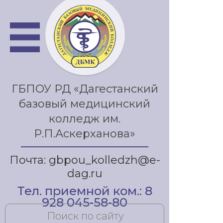
ГБПОУ РД «Дагестанский
базовый медицинский
колледж им.
Р.П.Аскерханова»
Почта: gbpou_kolledzh@e-
dag.ru
Тел. приемной ком.: 8
928 045-58-80