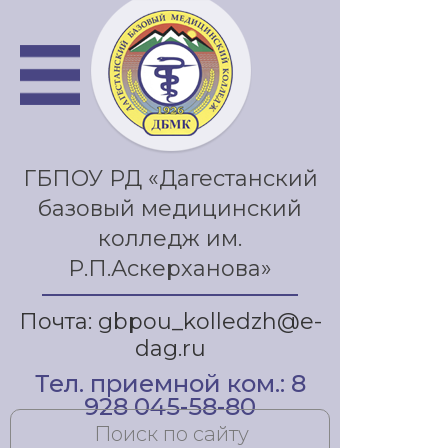
ГБПОУ РД «Дагестанский
базовый медицинский
колледж им.
Р.П.Аскерханова»
Почта: gbpou_kolledzh@e-
dag.ru
Тел. приемной ком.: 8
928 045-58-80