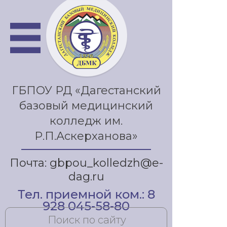
ГБПОУ РД «Дагестанский
базовый медицинский
колледж им.
Р.П.Аскерханова»
Почта: gbpou_kolledzh@e-
dag.ru
Тел. приемной ком.: 8
928 045-58-80