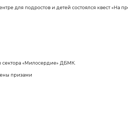
ентре для подростов и детей состоялся квест «На п
ы сектора «Милосердие» ДБМК.
дены призами