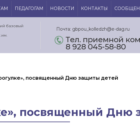
ТАМ
ПЕДАГОГАМ
НОВОСТИ
КОНТАКТЫ
СООБЩЕН
кий базовый
Почта: gbpou_kolledzh@e-dag.ru
 им.
Тел. приемной ком.
8 928 045-58-80
прогулке», посвященный Дню защиты детей
ке», посвященный Дню 