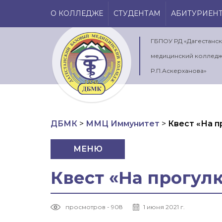
О КОЛЛЕДЖЕ
СТУДЕНТАМ
АБИТУРИЕН
ГБПОУ РД «Дагестанс
медицинский колледж
Р.П.Аскерханова»
ДБМК
>
ММЦ Иммунитет
>
Квест «На 
МЕНЮ
Квест «На прогул
просмотров - 908
1 июня 2021 г.