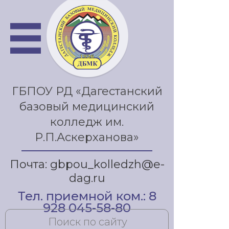
ГБПОУ РД «Дагестанский
базовый медицинский
колледж им.
Р.П.Аскерханова»
Почта: gbpou_kolledzh@e-
dag.ru
Тел. приемной ком.: 8
928 045-58-80