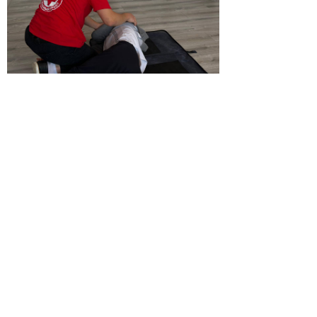
© 2026 | ГБПОУ РД
«Дагестанский базовый
медицинский колледж им.
Р.П.Аскерханова»
Телефон: Тел. приемной ком.: 8