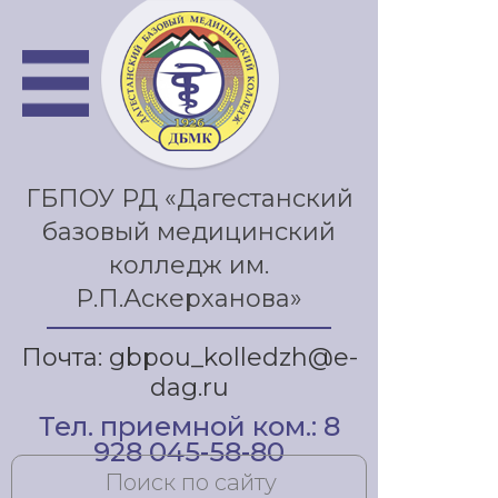
ГБПОУ РД «Дагестанский
базовый медицинский
колледж им.
Р.П.Аскерханова»
Почта: gbpou_kolledzh@e-
dag.ru
Тел. приемной ком.: 8
928 045-58-80