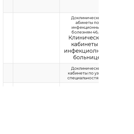
Доклинические
абинеты по
инфекционным
болезням 46,47
Клинические
кабинеты в
инфекциолнной
больнице
Доклинические
кабинеты по узким
специальностям 33
Кабинеты
доклнические по
терапии (35,36,37,46,47)
Кабинеты