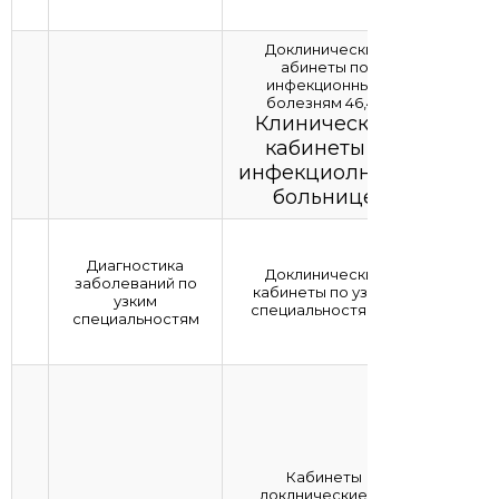
Доклинические
абинеты по
инфекционным
болезням 46,47
Клинические
кабинеты в
инфекциолнной
больнице
Диагностика
Доклинические
заболеваний по
кабинеты по узким
узким
специальностям 33
специальностям
Кабинеты
доклнические по