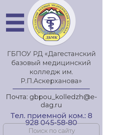
ГБПОУ РД «Дагестанский
базовый медицинский
колледж им.
Р.П.Аскерханова»
Почта: gbpou_kolledzh@e-
dag.ru
Тел. приемной ком.: 8
928 045-58-80