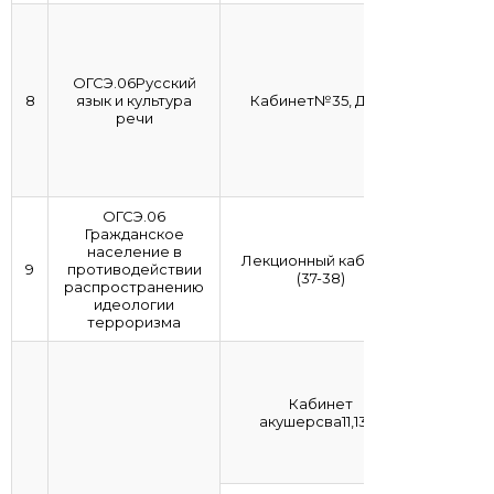
ОГСЭ.06Русский
8
язык и культура
Кабинет№35, ДПО
речи
ОГСЭ.06
Гражданское
население в
Лекционный кабинет
9
противодействии
(37-38)
распространению
идеологии
терроризма
Кабинет
акушерсва11,13.14