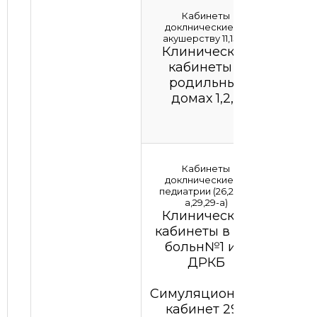
Кабинеты
доклнические по
акушерству 11,13.14
Клинические
кабинеты р
родильных
домах 1,2,3
Кабинеты
доклнические по
педиатрии (26,27,27-
а,29,29-а)
Клинические
кабинеты в дет
больн№1 и в
ДРКБ
Симуляционный
кабинет 29а