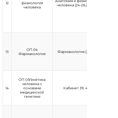
Анатомия и физиология
12
физиология
человека (24-26,28-30)
человека
ОП.04
13
Фармакология (22,23)
Фармакология
ОП.05Генетика
человека с
14
основами
Кабинет 39, 40
медицинской
генетики