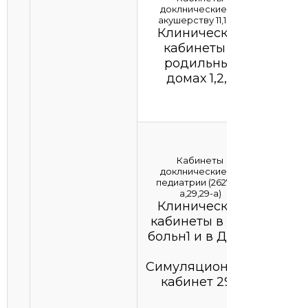
доклнические по
акушерству 11,13.14
Клинические
кабинеты р
родильных
домах 1,2,3
Кабинеты
доклнические по
педиатрии (2627,27-
а,29,29-а)
Клинические
кабинеты в дет
больн1 и в ДРКБ
Симуляционный
кабинет 29а