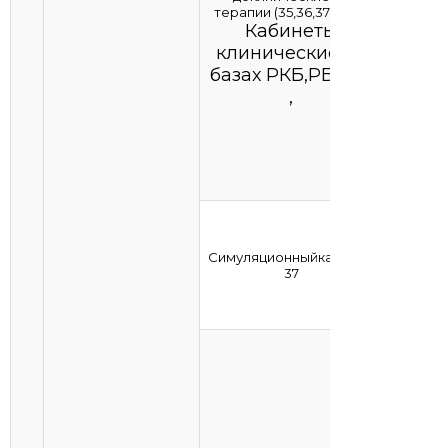
терапии (35,36,37,46,47)
Кабинеты
клинические на
базах РКБ,РБ№ 2
,
Симуляционныйкабинет
37