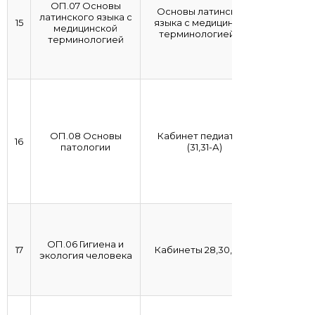
ОП.07 Основы
Основы латинского
латинского языка с
15
языка с медицинской
медицинской
терминологией (41)
терминологией
ОП.08 Основы
Кабинет педиатрии
16
патологии
(31,31-А)
ОП.06 Гигиена и
17
Кабинеты 28,30,31,32,
экология человека