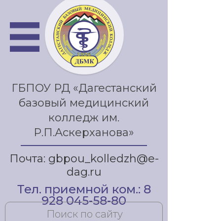
ГБПОУ РД «Дагестанский
базовый медицинский
колледж им.
Р.П.Аскерханова»
Почта: gbpou_kolledzh@e-
dag.ru
Тел. приемной ком.: 8
928 045-58-80